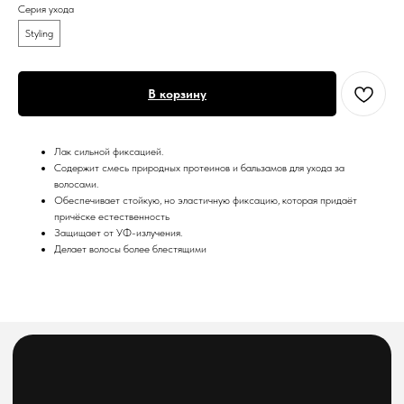
Серия ухода
Styling
Меню
Покупателям
В корзину
Каталог
Оплата и доставка
Популярное
Реквизиты
Лак сильной фиксацией.
Бренды
Содержит смесь природных протеинов и бальзамов для ухода за
Возврат и обмен
волосами.
Акции
Обеспечивает стойкую, но эластичную фиксацию, которая придаёт
причёске естественность
О компании
Защищает от УФ-излучения.
Делает волосы более блестящими
telegram-канал
Блог
По заказам с сайта
По вопросам оптового
и общим вопросам
сотрудничества
8(800)222 92-68
8 (925)090-68-08
orders@feelbeauty.ru