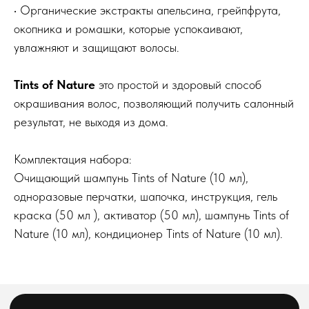
Акции
• Органические экстракты апельсина, грейпфрута,
О компании
окопника и ромашки, которые успокаивают,
увлажняют и защищают волосы.
telegram-канал
Блог
По заказам с сайта
По вопросам оптового
Tints of Nature
это простой и здоровый способ
и общим вопросам
сотрудничества
окрашивания волос, позволяющий получить салонный
8(800)222 92-68
8 (925)090-68-08
результат, не выходя из дома.
orders@feelbeauty.ru
Комплектация набора:
Подпишитесь на нашу e-mail рассылку,
чтобы первыми увидеть наши новинки
Очищающий шампунь Tints of Nature (10 мл),
одноразовые перчатки, шапочка, инструкция, гель
Введите ваше имя
краска (50 мл ), активатор (50 мл), шампунь Tints of
Nature (10 мл), кондиционер Tints of Nature (10 мл).
Введите ваш E-mail
Подписаться на рассылку