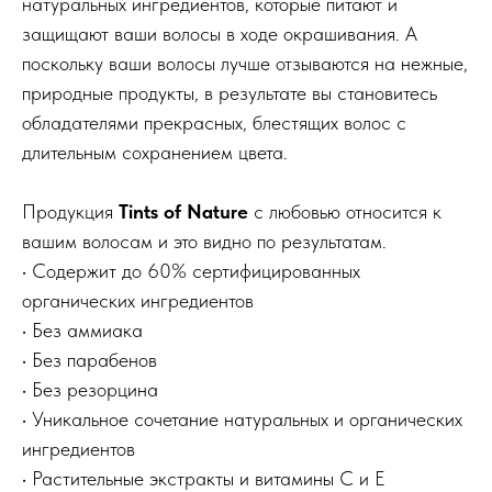
натуральных ингредиентов, которые питают и
защищают ваши волосы в ходе окрашивания. А
поскольку ваши волосы лучше отзываются на нежные,
природные продукты, в результате вы становитесь
обладателями прекрасных, блестящих волос с
длительным сохранением цвета.
Продукция
Tints of Nature
с любовью относится к
вашим волосам и это видно по результатам.
• Содержит до 60% сертифицированных
органических ингредиентов
• Без аммиака
Меню
Покупателям
• Без парабенов
Каталог
Оплата и доставка
• Без резорцина
• Уникальное сочетание натуральных и органических
Популярное
Реквизиты
ингредиентов
Бренды
Возврат и обмен
• Растительные экстракты и витамины C и Е