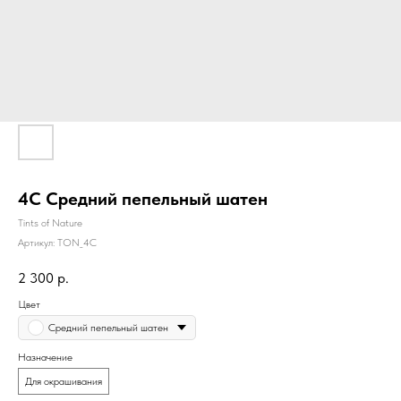
4C Средний пепельный шатен
Tints of Nature
Артикул:
TON_4C
2 300
р.
Цвет
Средний пепельный шатен
Назначение
Для окрашивания