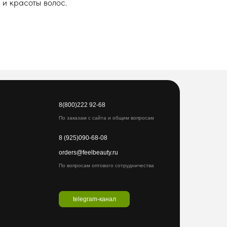
 и красоты волос.
8(800)222 92-68
По заказам с сайта и общим вопросам
8 (925)090-68-08
orders@feelbeauty.ru
По вопросам оптового сотрудничества
telegram-канал