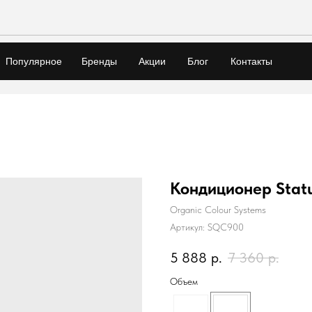
Популярное
Бренды
Акции
Блог
Контакты
Кондиционер Stat
Organic Colour Systems
Артикул:
SQC900
5 888
р.
7 360
р.
Объем