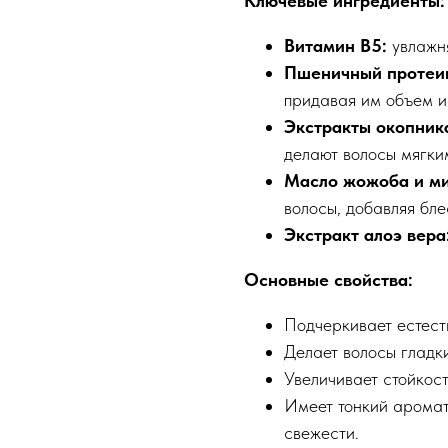
Ключевые ингредиенты:
Витамин B5:
увлажня
Пшеничный протеин
придавая им объем и
Экстракты окопник
делают волосы мягки
Масло жожоба и ми
волосы, добавляя бле
Экстракт алоэ вера
Основные свойства:
Подчеркивает естест
Делает волосы гладк
Увеличивает стойкост
Имеет тонкий арома
свежести.