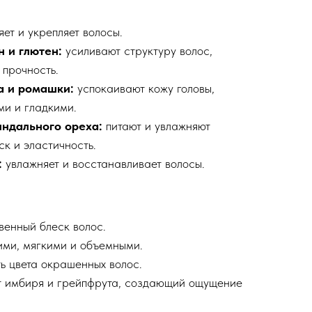
ет и укрепляет волосы.
 и глютен:
усиливают структуру волос,
 прочность.
а и ромашки:
успокаивают кожу головы,
ми и гладкими.
ндального ореха:
питают и увлажняют
ск и эластичность.
:
увлажняет и восстанавливает волосы.
венный блеск волос.
ими, мягкими и объемными.
ь цвета окрашенных волос.
т имбиря и грейпфрута, создающий ощущение