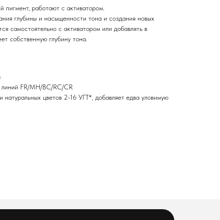
й пигмент, работают с активатором.
дания глубины и насыщенности тона и создания новых
тся самостоятельно с активатором или добавлять в
ет собственную глубину тона.
а
и линий FR/MH/BC/RC/CR
и натуральных цветов 2-16 УГТ*, добавляет едва уловимую