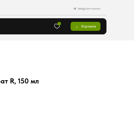
telegram-канал
Корзина
0
т R, 150 мл