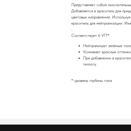
Представляет собой окислительны
Добавляется в краситель для при
цветовых направлений. Используе
краситель для нейтрализации. Име
.
Соответствует 6 УГТ*
Нейтрализует зелёные тон
Усиливает красные оттенк
При добавлении в красител
теплоту.
*-
уровень глубины тона