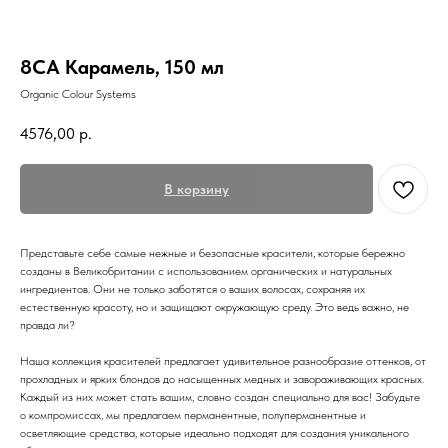
8СА Карамель, 150 мл
Organic Colour Systems
4576,00
р.
В корзину
Представьте себе самые нежные и безопасные красители, которые бережно
созданы в Великобритании с использованием органических и натуральных
ингредиентов. Они не только заботятся о ваших волосах, сохраняя их
естественную красоту, но и защищают окружающую среду. Это ведь важно, не
правда ли?
Наша коллекция красителей предлагает удивительное разнообразие оттенков, от
прохладных и ярких блондов до насыщенных медных и завораживающих красных.
Каждый из них может стать вашим, словно создан специально для вас! Забудьте
о компромиссах, мы предлагаем перманентные, полуперманентные и
Меню
Покупателям
осветляющие средства, которые идеально подходят для создания уникального