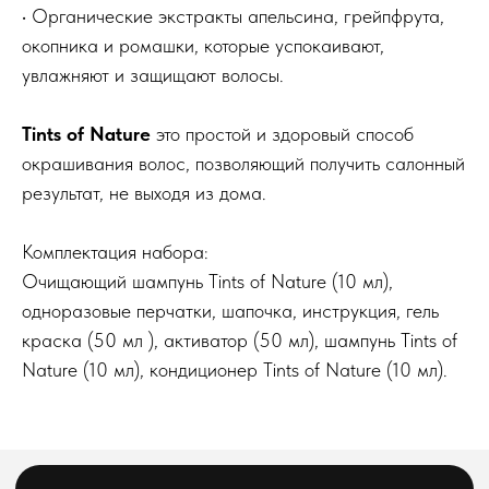
Акции
• Органические экстракты апельсина, грейпфрута,
О компании
окопника и ромашки, которые успокаивают,
увлажняют и защищают волосы.
telegram-канал
Блог
По заказам с сайта
По вопросам оптового
Tints of Nature
это простой и здоровый способ
и общим вопросам
сотрудничества
окрашивания волос, позволяющий получить салонный
8(800)222 92-68
8 (925)090-68-08
результат, не выходя из дома.
orders@feelbeauty.ru
Комплектация набора:
Подпишитесь на нашу e-mail рассылку,
чтобы первыми увидеть наши новинки
Очищающий шампунь Tints of Nature (10 мл),
одноразовые перчатки, шапочка, инструкция, гель
Введите ваше имя
краска (50 мл ), активатор (50 мл), шампунь Tints of
Nature (10 мл), кондиционер Tints of Nature (10 мл).
Введите ваш E-mail
Подписаться на рассылку