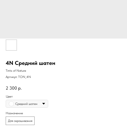
4N Средний шатен
Tints of Nature
Артикул:
TON_4N
2 300
р.
Цвет
Средний шатен
Назначение
Для окрашивания