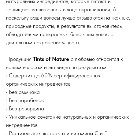
натуральных ингредиентов, которые питают и
защищают ваши волосы в ходе окрашивания. А
поскольку ваши волосы лучше отзываются на нежные,
природные продукты, в результате вы становитесь
обладателями прекрасных, блестящих волос с
длительным сохранением цвета.
Продукция
Tints of Nature
с любовью относится к
вашим волосам и это видно по результатам.
• Содержит до 60% сертифицированных
органических ингредиентов
• Без аммиака
Меню
Покупателям
• Без парабенов
Каталог
Оплата и доставка
• Без резорцина
• Уникальное сочетание натуральных и органических
Популярное
Реквизиты
ингредиентов
Бренды
Возврат и обмен
• Растительные экстракты и витамины C и Е