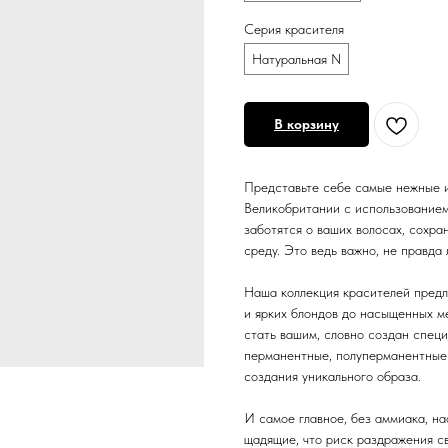
Серия красителя
Натуральная N
В корзину
Представьте себе самые нежные и
Великобритании с использованием
заботятся о ваших волосах, сохр
среду. Это ведь важно, не правда 
Наша коллекция красителей предл
и ярких блондов до насыщенных м
стать вашим, словно создан специ
перманентные, полуперманентные 
создания уникального образа.
И самое главное, без аммиака, н
щадящие, что риск раздражения с