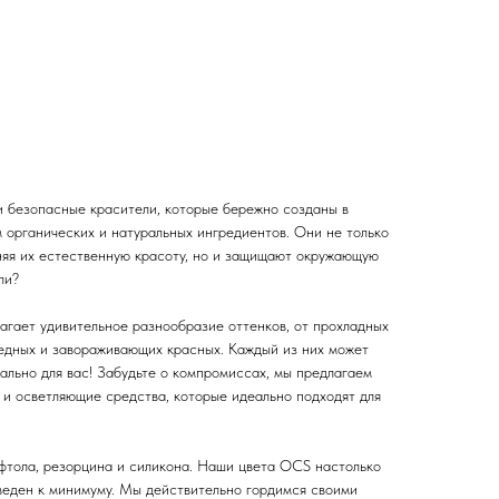
 безопасные красители, которые бережно созданы в
 органических и натуральных ингредиентов. Они не только
аняя их естественную красоту, но и защищают окружающую
ли?
агает удивительное разнообразие оттенков, от прохладных
едных и завораживающих красных. Каждый из них может
ально для вас! Забудьте о компромиссах, мы предлагаем
и осветляющие средства, которые идеально подходят для
афтола, резорцина и силикона. Наши цвета OCS настолько
веден к минимуму. Мы действительно гордимся своими