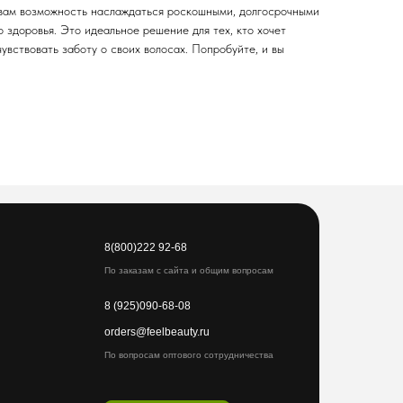
 вам возможность наслаждаться роскошными, долгосрочными
о здоровья. Это идеальное решение для тех, кто хочет
чувствовать заботу о своих волосах. Попробуйте, и вы
8(800)222 92-68
По заказам с сайта и общим вопросам
8 (925)090-68-08
orders@feelbeauty.ru
По вопросам оптового сотрудничества