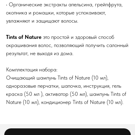
Акции
• Органические экстракты апельсина, грейпфрута,
О компании
окопника и ромашки, которые успокаивают,
увлажняют и защищают волосы.
telegram-канал
Блог
По заказам с сайта
По вопросам оптового
Tints of Nature
это простой и здоровый способ
и общим вопросам
сотрудничества
окрашивания волос, позволяющий получить салонный
8(800)222 92-68
8 (925)090-68-08
результат, не выходя из дома.
orders@feelbeauty.ru
Комплектация набора:
Подпишитесь на нашу e-mail рассылку,
чтобы первыми увидеть наши новинки
Очищающий шампунь Tints of Nature (10 мл),
одноразовые перчатки, шапочка, инструкция, гель
Введите ваше имя
краска (50 мл ), активатор (50 мл), шампунь Tints of
Nature (10 мл), кондиционер Tints of Nature (10 мл).
Введите ваш E-mail
Подписаться на рассылку