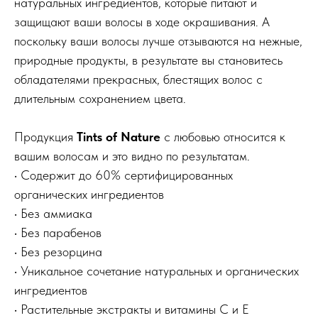
натуральных ингредиентов, которые питают и
защищают ваши волосы в ходе окрашивания. А
поскольку ваши волосы лучше отзываются на нежные,
природные продукты, в результате вы становитесь
обладателями прекрасных, блестящих волос с
длительным сохранением цвета.
Продукция
Tints of Nature
с любовью относится к
вашим волосам и это видно по результатам.
• Содержит до 60% сертифицированных
органических ингредиентов
• Без аммиака
Меню
Покупателям
• Без парабенов
Каталог
Оплата и доставка
• Без резорцина
• Уникальное сочетание натуральных и органических
Популярное
Реквизиты
ингредиентов
Бренды
Возврат и обмен
• Растительные экстракты и витамины C и Е