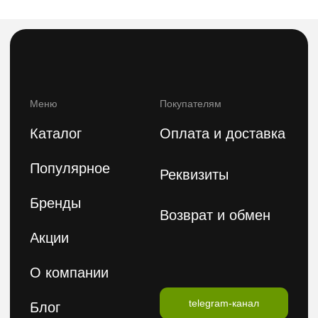
8(800)222 92-68
8 (925)090-68-08
orders@feelbeauty.ru
Подпишитесь на нашу e-mail рассылку,
чтобы первыми увидеть наши новинки
Введите ваше имя
Введите ваш E-mail
Подписаться на рассылку
Политика конфиденциальности
Публичная оферта
2026 © FeelBeauty. Все права защищены.