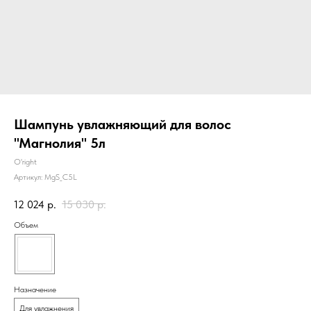
Шампунь увлажняющий для волос
"Магнолия" 5л
O'right
Артикул:
MgS_C5L
12 024
р.
15 030
р.
Объем
Назначение
Для увлажнения