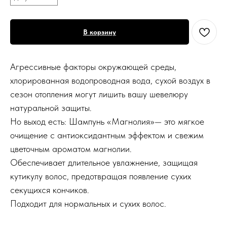
В корзину
Агрессивные факторы окружающей среды,
хлорированная водопроводная вода, сухой воздух в
Меню
Покупателям
сезон отопления могут лишить вашу шевелюру
Каталог
Оплата и доставка
натуральной защиты.
Популярное
Но выход есть: Шампунь «Магнолия»— это мягкое
Реквизиты
очищение с антиоксидантным эффектом и свежим
Бренды
Возврат и обмен
цветочным ароматом магнолии.
Акции
Обеспечивает длительное увлажнение, защищая
О компании
кутикулу волос, предотвращая появление сухих
telegram-канал
секущихся кончиков.
Блог
Подходит для нормальных и сухих волос.
По заказам с сайта
По вопросам оптового
и общим вопросам
сотрудничества