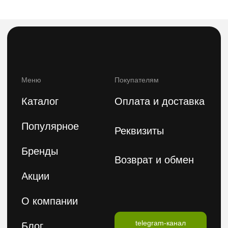
8(800)222 92-68
8 (925)090-68-08
orders@feelbeauty.ru
Подпишитесь на нашу e-mail рассылку,
чтобы первыми увидеть наши новинки
Введите ваше имя
Введите ваш E-mail
Подписаться на рассылку
Политика конфиденциальности
Публичная оферта
2026 © FeelBeauty. Все права защищены.