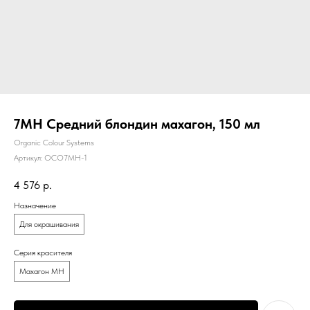
7MH Средний блондин махагон, 150 мл
Organic Colour Systems
Артикул:
OCO7MH-1
4 576
р.
Назначение
Для окрашивания
Серия красителя
Махагон MH