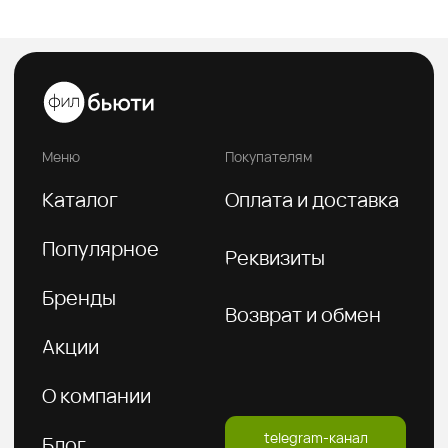
8(800)222 92-68
8 (925)090-68-08
orders@feelbeauty.ru
Подпишитесь на нашу e-mail рассылку,
чтобы первыми увидеть наши новинки
Введите ваше имя
Введите ваш E-mail
Подписаться на рассылку
Политика конфиденциальности
Публичная оферта
2026 © FeelBeauty. Все права защищены.