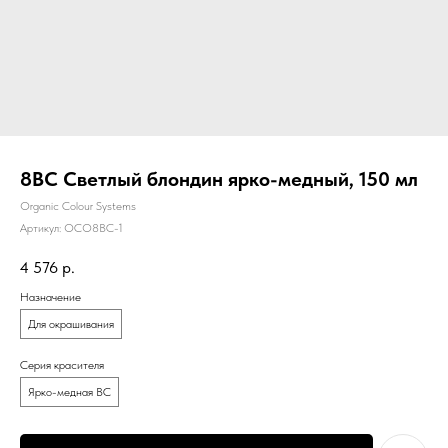
8ВС Светлый блондин ярко-медный, 150 мл
Organic Colour Systems
Артикул:
OCO8BC-1
4 576
р.
Назначение
Для окрашивания
Серия красителя
Ярко-медная ВС