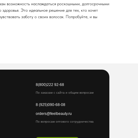
 вам возможность наслаждаться роскошными, долгосрочными
о здоровья. Это идеальное решение для тех, кто хочет
чувствовать заботу о своих волосах. Попробуйте, и вы
8(800)222 92-68
По заказам с сайта и общим вопросам
8 (925)090-68-08
orders@feelbeauty.ru
По вопросам оптового сотрудничества