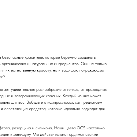
 безопасные красители, которые бережно созданы в
 органических и натуральных ингредиентов. Они не только
аняя их естественную красоту, но и защищают окружающую
ли?
агает удивительное разнообразие оттенков, от прохладных
едных и завораживающих красных. Каждый из них может
ально для вас! Забудьте о компромиссах, мы предлагаем
и осветляющие средства, которые идеально подходят для
афтола, резорцина и силикона. Наши цвета OCS настолько
веден к минимуму. Мы действительно гордимся своими