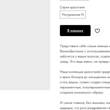
Серия красителя
Натуральная N
В корзину
Представьте себе самые нежные и
Великобритании с использованием
заботятся о ваших волосах, сохр
среду. Это ведь важно, не правда 
Наша коллекция красителей предл
и ярких блондов до насыщенных м
стать вашим, словно создан специ
перманентные, полуперманентные 
создания уникального образа.
И самое главное, без аммиака, н
щадящие, что риск раздражения с