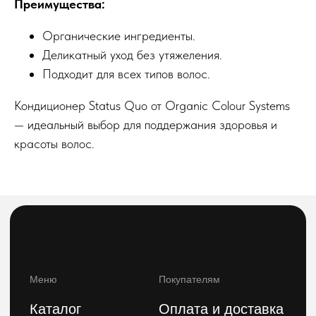
Преимущества:
Подпишитесь на нашу e-mail рассылку,
чтобы первыми увидеть наши новинки
Органические ингредиенты.
Введите ваше имя
Деликатный уход без утяжеления.
Подходит для всех типов волос.
Введите ваш E-mail
Кондиционер Status Quo от Organic Colour Systems
Подписаться на рассылку
— идеальный выбор для поддержания здоровья и
красоты волос.
Политика конфиденциальности
Публичная оферта
2026 © FeelBeauty. Все права защищены.