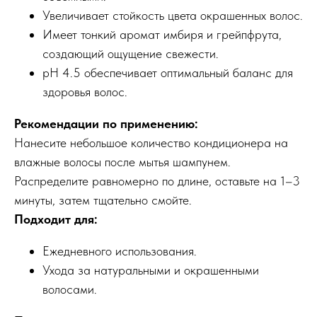
Увеличивает стойкость цвета окрашенных волос.
Имеет тонкий аромат имбиря и грейпфрута,
создающий ощущение свежести.
Меню
Покупателям
pH 4.5 обеспечивает оптимальный баланс для
Каталог
Оплата и доставка
здоровья волос.
Популярное
Реквизиты
Рекомендации по применению:
Бренды
Нанесите небольшое количество кондиционера на
Возврат и обмен
влажные волосы после мытья шампунем.
Акции
Распределите равномерно по длине, оставьте на 1–3
О компании
минуты, затем тщательно смойте.
telegram-канал
Блог
Подходит для:
По заказам с сайта
По вопросам оптового
и общим вопросам
сотрудничества
Ежедневного использования.
Ухода за натуральными и окрашенными
8(800)222 92-68
8 (925)090-68-08
волосами.
orders@feelbeauty.ru