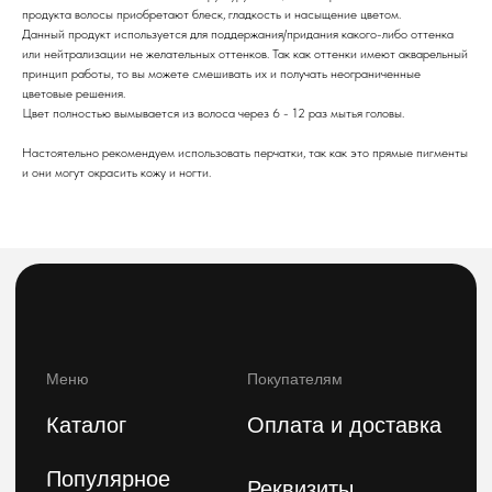
продукта волосы приобретают блеск, гладкость и насыщение цветом.
Данный продукт используется для поддержания/придания какого-либо оттенка
О компании
или нейтрализации не желательных оттенков. Так как оттенки имеют акварельный
telegram-канал
Блог
принцип работы, то вы можете смешивать их и получать неограниченные
цветовые решения.
Цвет полностью вымывается из волоса через 6 - 12 раз мытья головы.
По заказам с сайта
По вопросам оптового
и общим вопросам
сотрудничества
Настоятельно рекомендуем использовать перчатки, так как это прямые пигменты
8(800)222 92-68
8 (925)090-68-08
и они могут окрасить кожу и ногти.
orders@feelbeauty.ru
Подпишитесь на нашу e-mail рассылку,
чтобы первыми увидеть наши новинки
Введите ваше имя
Введите ваш E-mail
Подписаться на рассылку