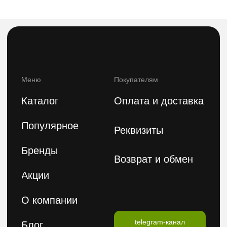
8(800)222 92-68
8 (925)090-68-08
orders@feelbeauty.ru
Подпишитесь на нашу e-mail рассылку,
чтобы первыми увидеть наши новинки
Введите ваше имя
Введите ваш E-mail
Подписаться на рассылку
Политика конфиденциальности
Публичная оферта
2026 © FeelBeauty. Все права защищены.