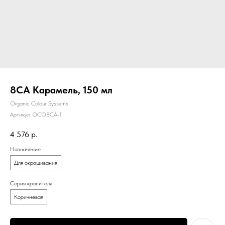
8СА Карамель, 150 мл
Organic Colour Systems
Артикул:
OCO8CA-1
4 576
р.
Назначение
Для окрашивания
Серия красителя
Коричневая