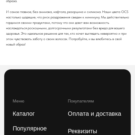
образа.
Каталог
Оплата и доставка
И самое главное, без аммиака, нафтола, резорцина и силикона. Наши цвета OCS
Популярное
Реквизиты
настолько щадящие, что риск раздражения сведен к минимуму. Мы действительно
гордимся своими продуктами, потому что они дают вам возможность
Бренды
наслаждаться роскошными, долгосрочными результатами без вреда для вашего
Возврат и обмен
здоровья. Это идеальное решение для тех, кто хочет выглядеть невероятно и при
Акции
этом чувствовать заботу о своих волосах. Попробуйте, и вы влюбитесь в свой
новый образ!
О компании
telegram-канал
Блог
По заказам с сайта
По вопросам оптового
и общим вопросам
сотрудничества
8(800)222 92-68
8 (925)090-68-08
orders@feelbeauty.ru
Подпишитесь на нашу e-mail рассылку,
чтобы первыми увидеть наши новинки
Введите ваше имя