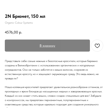
2N Брюнет, 150 мл
Organic Colour Systems
4576,00
р.
В корзину
Представьте себе самые нежные и безопасные красители, которые бережно
созданы в Великобритании с использованием органических и натуральных
ингредиентов. Они не только заботятся о ваших волосах, сохраняя их
естественную красоту, но и защищают окружающую среду. Это ведь важно, не
правда ли?
Наша коллекция красителей предлагает удивительное разнообразие оттенков, от
прохладных и ярких блондов до насыщенных медных и завораживающих красных.
Каждый из них может стать вашим, словно создан специально для вас! Забудьте
о компромиссах, мы предлагаем перманентные, полуперманентные и
Меню
Покупателям
осветляющие средства, которые идеально подходят для создания уникального