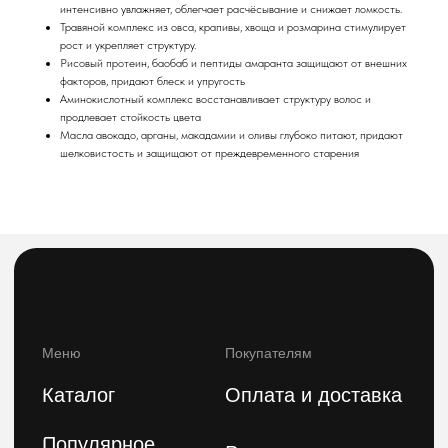
Акции
интенсивно увлажняет, облегчает расчёсывание и снижает ломкость.
Травяной комплекс из овса, крапивы, хвоща и розмарина стимулирует
О компании
рост и укрепляет структуру.
Рисовый протеин, баобаб и пептиды амаранта защищают от внешних
telegram-канал
Блог
факторов, придают блеск и упругость
Аминокислотный комплекс восстанавливает структуру волос и
По заказам с сайта
По вопросам оптового
продлевает стойкость цвета
и общим вопросам
сотрудничества
Масла авокадо, арганы, макадамии и оливы глубоко питают, придают
шелковистость и защищают от преждевременного старения
8(800)222 92-68
8 (925)090-68-08
orders@feelbeauty.ru
Подпишитесь на нашу e-mail рассылку,
чтобы первыми увидеть наши новинки
Введите ваше имя
Введите ваш E-mail
Подписаться на рассылку