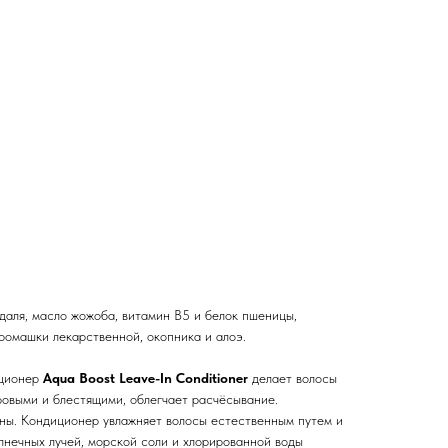
ндаля, масло жожоба, витамин B5 и белок пшеницы,
ромашки лекарственной, окопника и алоэ.
иционер
Aqua Boost Leave-In Conditioner
делает волосы
ровыми и блестящими, облегчает расчёсывание.
оны. Кондиционер увлажняет волосы естественным путем и
лнечных лучей, морской соли и хлорированной воды