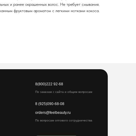
льных и ранее окрашенных волос. Не требует смывания.
канным фруктовым ароматом с легкими нотками кокоса.
8(800)222 92-68
По заказам с сайта и общим вопросам
8 (925)090-68-08
orders@feelbeauty.ru
По вопросам оптового сотрудничества