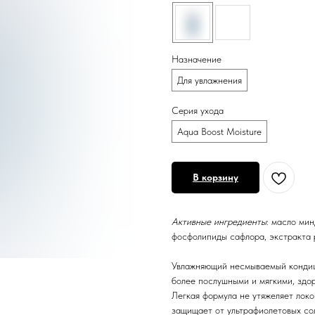
Назначение
Для увлажнения
Серия ухода
Aqua Boost Moisture
В корзину
Активные ингредиенты
: масло ми
фосфолипиды сафлора, экстракта 
Увлажняющий несмываемый конд
более послушными и мягкими, здо
Легкая формула не утяжеляет лок
защищает от ультрафиолетовых со