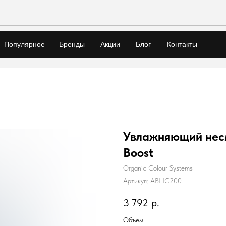
Популярное
Бренды
Акции
Блог
Контакты
Увлажняющий нес
Boost
Organic Colour Systems
Артикул:
ABLIC200
3 792
р.
Объем