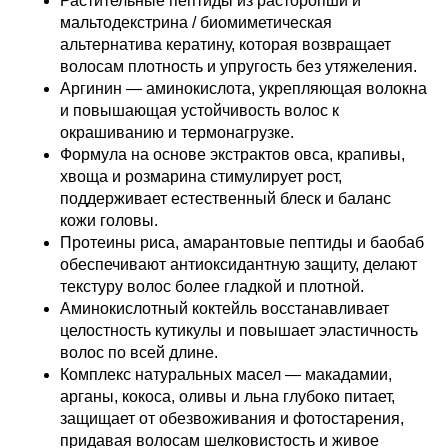
Растительные пептиды из расторопши и
мальтодекстрина / биомиметическая
альтернатива кератину, которая возвращает
волосам плотность и упругость без утяжеления.
Аргинин — аминокислота, укрепляющая волокна
и повышающая устойчивость волос к
окрашиванию и термонагрузке.
Формула на основе экстрактов овса, крапивы,
хвоща и розмарина стимулирует рост,
поддерживает естественный блеск и баланс
кожи головы.
Протеины риса, амарантовые пептиды и баобаб
обеспечивают антиоксидантную защиту, делают
текстуру волос более гладкой и плотной.
Аминокислотный коктейль восстанавливает
целостность кутикулы и повышает эластичность
волос по всей длине.
Комплекс натуральных масел — макадамии,
арганы, кокоса, оливы и льна глубоко питает,
защищает от обезвоживания и фотостарения,
придавая волосам шелковистость и живое